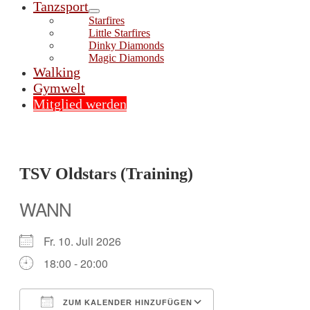
Tanzsport
Menü-
Starfires
Schalter
Little Starfires
Dinky Diamonds
Magic Diamonds
Walking
Gymwelt
Mitglied werden
TSV Oldstars (Training)
WANN
Fr. 10. Juli 2026
18:00 - 20:00
ZUM KALENDER HINZUFÜGEN