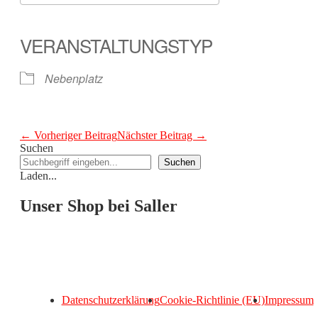
ICS herunterladen
Google Kalender
iCalendar
Office 365
Outlook Live
VERANSTALTUNGSTYP
Nebenplatz
Beitragsnavigation
← Vorheriger Beitrag
Nächster Beitrag →
Suchen
Suchen
Laden...
Unser Shop bei Saller
Datenschutzerklärung
Cookie-Richtlinie (EU)
Impressum