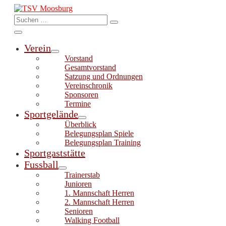
Zum
Inhalt
Suche-
Suche
springen
Schalter
nach:
Menü-
Verein
Schalter
Menü-
Vorstand
Schalter
Gesamtvorstand
Satzung und Ordnungen
Vereinschronik
Sponsoren
Termine
Sportgelände
Menü-
Überblick
Schalter
Belegungsplan Spiele
Belegungsplan Training
Sportgaststätte
Fussball
Menü-
Trainerstab
Schalter
Junioren
1. Mannschaft Herren
2. Mannschaft Herren
Senioren
Walking Football