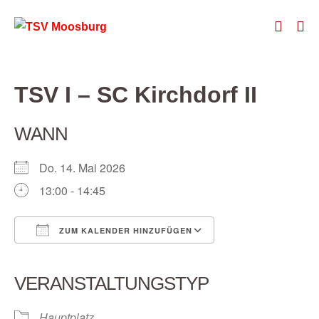
Zum
Suche-
Inhalt
Me
springen
Schalte
Sch
TSV I – SC Kirchdorf II
WANN
Do. 14. Mai 2026
13:00 - 14:45
ZUM KALENDER HINZUFÜGEN
ICS herunterladen
Google Kalender
iCalendar
Office 365
Outlook Live
VERANSTALTUNGSTYP
Hauptplatz