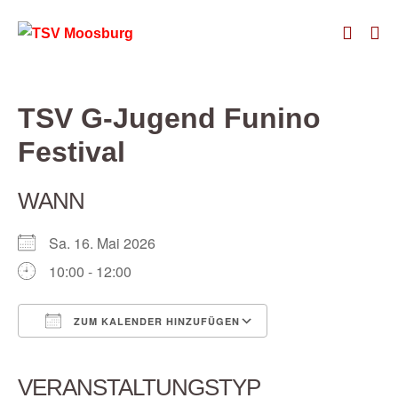
Zum
Suche-
Inhalt
Me
springen
Schalte
Sch
TSV G-Jugend Funino
Festival
WANN
Sa. 16. Mai 2026
10:00 - 12:00
ZUM KALENDER HINZUFÜGEN
ICS herunterladen
Google Kalender
iCalendar
Office 365
Outlook Live
VERANSTALTUNGSTYP