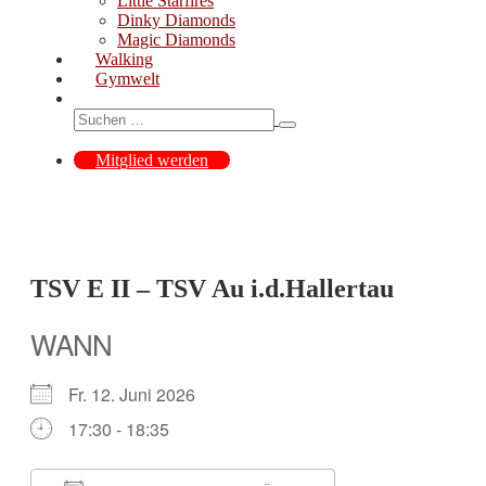
Little Starfires
Dinky Diamonds
Magic Diamonds
Walking
Gymwelt
Suche-
Suche
Schalter
nach:
Mitglied werden
TSV E II – TSV Au i.d.Hallertau
WANN
Fr. 12. Juni 2026
17:30 - 18:35