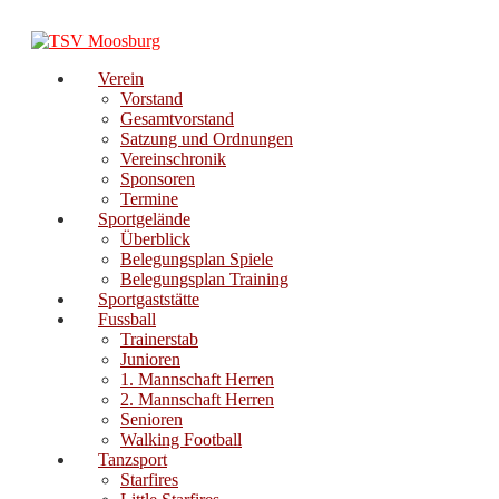
Zum
Inhalt
springen
Verein
Vorstand
Gesamtvorstand
Satzung und Ordnungen
Vereinschronik
Sponsoren
Termine
Sportgelände
Überblick
Belegungsplan Spiele
Belegungsplan Training
Sportgaststätte
Fussball
Trainerstab
Junioren
1. Mannschaft Herren
2. Mannschaft Herren
Senioren
Walking Football
Tanzsport
Starfires