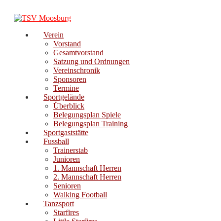
Zum
Inhalt
springen
Verein
Vorstand
Gesamtvorstand
Satzung und Ordnungen
Vereinschronik
Sponsoren
Termine
Sportgelände
Überblick
Belegungsplan Spiele
Belegungsplan Training
Sportgaststätte
Fussball
Trainerstab
Junioren
1. Mannschaft Herren
2. Mannschaft Herren
Senioren
Walking Football
Tanzsport
Starfires