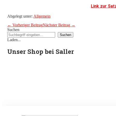
Link zur Sa
Abgelegt unter:
Allgemein
Beitragsnavigation
← Vorheriger Beitrag
Nächster Beitrag →
Suchen
Suchen
Laden...
Unser Shop bei Saller