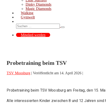
Little Starfires
Dinky Diamonds
Magic Diamonds
Walking
Gymwelt
Suche-
Suche
Schalter
nach:
Mitglied werden
Probetraining beim TSV
TSV Moosburg
|
Veröffentlicht am
14. April 2026
|
Probetraining beim TSV Moosburg am Freitag, den 15. Mai
Alle interessierten Kinder zwischen 8 und 12 Jahren sind 