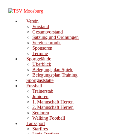
Zum
Inhalt
springen
Verein
Vorstand
Gesamtvorstand
Satzung und Ordnungen
Vereinschronik
Sponsoren
Termine
Sportgelände
Überblick
Belegungsplan Spiele
Belegungsplan Training
Sportgaststätte
Fussball
Trainerstab
Junioren
1. Mannschaft Herren
2. Mannschaft Herren
Senioren
Walking Football
Tanzsport
Starfires